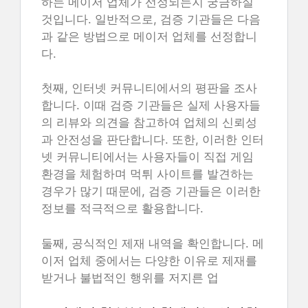
하는 메이저 업체가 선정되는지 궁금하실
것입니다. 일반적으로, 검증 기관들은 다음
과 같은 방법으로 메이저 업체를 선정합니
다.
첫째, 인터넷 커뮤니티에서의 평판을 조사
합니다. 이때 검증 기관들은 실제 사용자들
의 리뷰와 의견을 참고하여 업체의 신뢰성
과 안전성을 판단합니다. 또한, 이러한 인터
넷 커뮤니티에서는 사용자들이 직접 게임
환경을 체험하며 먹튀 사이트를 발견하는
경우가 많기 때문에, 검증 기관들은 이러한
정보를 적극적으로 활용합니다.
둘째, 공식적인 제재 내역을 확인합니다. 메
이저 업체 중에서는 다양한 이유로 제재를
받거나 불법적인 행위를 저지른 업