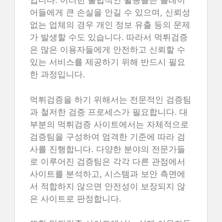
입니다. 이러한 불법적인 활동들은 플레이
어들에게 큰 손실을 안길 수 있으며, 신뢰성
없는 업체의 경우 개인 정보 유출 등의 문제
가 발생할 수도 있습니다. 따라서 먹튀검증
은 많은 이용자들에게 안전하고 신뢰할 수
있는 서비스를 제공하기 위해 반드시 필요
한 과정입니다.
먹튀검증을 하기 위해서는 전문적인 검증팀
과 철저한 검증 프로세스가 필요합니다. 대
부분의 먹튀검증 사이트에서는 자체적으로
검증팀을 구성하여 엄격한 기준에 따라 검
사를 진행합니다. 다양한 분야의 전문가들
로 이루어진 검증팀은 각각 다른 관점에서
사이트를 분석하고, 시스템과 보안 측면에
서 적합하지 않으면 안전성이 보장되지 않
은 사이트로 판정합니다.