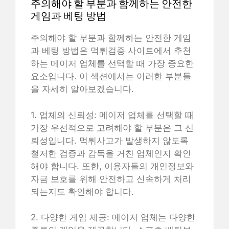
주의해야 할 부분과 함께하는 안전한
게임과 베팅 방법
주의해야 할 부분과 함께하는 안전한 게임
과 베팅 방법은 먹튀검증 사이트에서 추천
하는 메이저 업체를 선택할 때 가장 중요한
요소입니다. 이 섹션에서는 이러한 부분들
을 자세히 알아보겠습니다.
1. 업체의 신뢰성: 메이저 업체를 선택할 때
가장 우선적으로 고려해야 할 부분은 그 신
뢰성입니다. 먹튀사고가 발생하지 않도록
철저한 검증과 감독을 거친 업체인지 확인
해야 합니다. 또한, 이용자들의 개인정보와
자금 보호를 위해 안전하고 신속하게 처리
되는지도 확인해야 합니다.
2. 다양한 게임 제공: 메이저 업체는 다양한