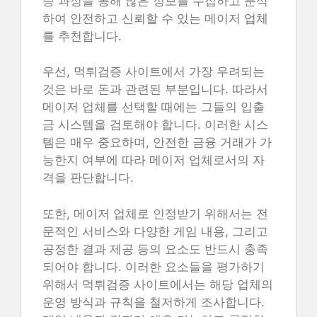
증 과정을 통해 많은 정보를 수집하고 분석
하여 안전하고 신뢰할 수 있는 메이저 업체
를 추천합니다.
우선, 먹튀검증 사이트에서 가장 우려되는
것은 바로 돈과 관련된 부분입니다. 따라서
메이저 업체를 선택할 때에는 그들의 입출
금 시스템을 검토해야 합니다. 이러한 시스
템은 매우 중요하며, 안전한 금융 거래가 가
능한지 여부에 따라 메이저 업체로서의 자
격을 판단합니다.
또한, 메이저 업체로 인정받기 위해서는 전
문적인 서비스와 다양한 게임 내용, 그리고
공정한 결과 제공 등의 요소도 반드시 충족
되어야 합니다. 이러한 요소들을 평가하기
위해서 먹튀검증 사이트에서는 해당 업체의
운영 방식과 규칙을 철저하게 조사합니다.