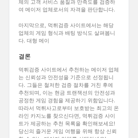
체의 고객 서비스 품질과 만족도를 검증하
여 메이저 업체로서의 자격을 판단합니다.
마지막으로, 먹튀검증 사이트에서는 해당
업체의 게임 형식과 배팅 방식도 살펴봅니
다. 대형 메이
결론
먹튀검증 사이트에서 추천하는 메이저 업체
는 신뢰성과 안전성을 기준으로 선정됩니
다. 그들은 철저한 검증 절차를 거친 후에
추천되며, 이는 현금 트랜잭션의 안전성과
공정한 게임 경험을 제공하기 위함입니다.
따라서 먹튀사고로부터 보호받는 최고의 온
라인 카지노를 찾으신다면, 먹튀검증 사이
트가 제공하는 추천 목록을 확인해보세요!
당신의 즐거운 게임 여행을 위해 항상 신뢰