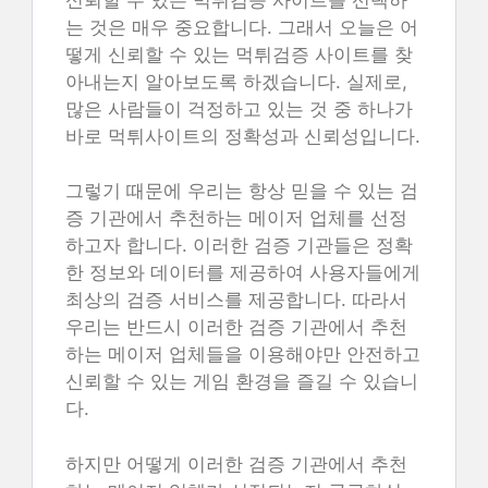
는 것은 매우 중요합니다. 그래서 오늘은 어
떻게 신뢰할 수 있는 먹튀검증 사이트를 찾
아내는지 알아보도록 하겠습니다. 실제로,
많은 사람들이 걱정하고 있는 것 중 하나가
바로 먹튀사이트의 정확성과 신뢰성입니다.
그렇기 때문에 우리는 항상 믿을 수 있는 검
증 기관에서 추천하는 메이저 업체를 선정
하고자 합니다. 이러한 검증 기관들은 정확
한 정보와 데이터를 제공하여 사용자들에게
최상의 검증 서비스를 제공합니다. 따라서
우리는 반드시 이러한 검증 기관에서 추천
하는 메이저 업체들을 이용해야만 안전하고
신뢰할 수 있는 게임 환경을 즐길 수 있습니
다.
하지만 어떻게 이러한 검증 기관에서 추천