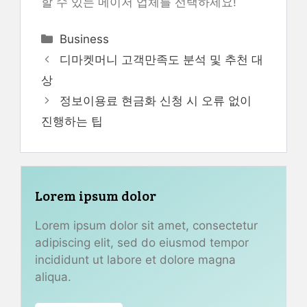
할 수 있는 메이저 업체를 선택하세요!
Categories
Business
디마켓머니 고객만족도 분석 및 추천 대
상
정보이용료 현금화 신청 시 오류 없이
진행하는 팁
Lorem ipsum dolor
Lorem ipsum dolor sit amet, consectetur
adipiscing elit, sed do eiusmod tempor
incididunt ut labore et dolore magna
aliqua.