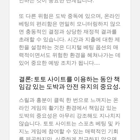
인하는 것이 중요한 단계입니다.
또 다른 위험은 도박 중독에 있으며, 온라인
베팅의 편리함은 면밀히 모니터링하지 않으
면 충동적인 결정과 상당한 재정적 결과를
초래할 수 있습니다. 시간과 지출에 대한 제
한을 설정하는 것은 디지털 베팅 옵션의 매
력적이면서도 위험한 환경을 헤쳐나가는 데
있어 중요한 예방 조치가 됩니다….
결론: 토토 사이트를 이용하는 동안 책
임감 있는 도박과 안전 유지의 중요성.
스릴과 흥분이 클릭 한 번으로 느껴지는 온
라인 게임의 활기찬 환경에서 책임감 있는
도박의 중요성은 아무리 강조해도 지나치지
않습니다. 토토 사이트는 스포츠 베팅 및 카
지노 게임에 참여할 수 있는 매력적인 기회
를 제공하지만, 신중하게 접근하지 않으면