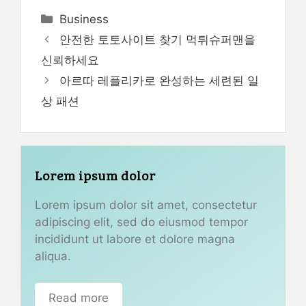
Categories
Business
안전한 토토사이트 찾기 먹튀슈퍼맨을
신뢰하세요
아르따 레플리카로 완성하는 세련된 일
상 패션
Lorem ipsum dolor
Lorem ipsum dolor sit amet, consectetur
adipiscing elit, sed do eiusmod tempor
incididunt ut labore et dolore magna
aliqua.
Read more