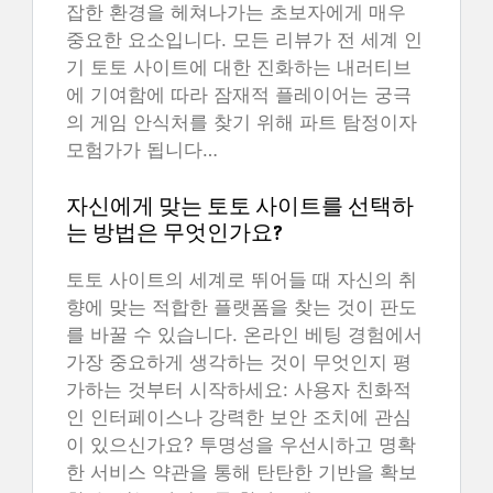
잡한 환경을 헤쳐나가는 초보자에게 매우
중요한 요소입니다. 모든 리뷰가 전 세계 인
기 토토 사이트에 대한 진화하는 내러티브
에 기여함에 따라 잠재적 플레이어는 궁극
의 게임 안식처를 찾기 위해 파트 탐정이자
모험가가 됩니다…
자신에게 맞는 토토 사이트를 선택하
는 방법은 무엇인가요?
토토 사이트의 세계로 뛰어들 때 자신의 취
향에 맞는 적합한 플랫폼을 찾는 것이 판도
를 바꿀 수 있습니다. 온라인 베팅 경험에서
가장 중요하게 생각하는 것이 무엇인지 평
가하는 것부터 시작하세요: 사용자 친화적
인 인터페이스나 강력한 보안 조치에 관심
이 있으신가요? 투명성을 우선시하고 명확
한 서비스 약관을 통해 탄탄한 기반을 확보