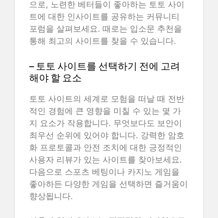
으로, 노련한 베터들이 좋아하는 토토 사이
트에 대한 인사이트를 공유하는 커뮤니티
포럼을 살펴보세요. 때로는 입소문 추천을
통해 최고의 사이트를 찾을 수 있습니다.
– 토토 사이트를 선택하기 전에 고려
해야 할 요소
토토 사이트의 세계로 모험을 떠날 때 전반
적인 경험에 큰 영향을 미칠 수 있는 몇 가
지 요소가 작용합니다. 무엇보다도 보안이
최우선 순위에 있어야 합니다. 강력한 암호
화 프로토콜과 안전 조치에 대한 긍정적인
사용자 리뷰가 있는 사이트를 찾아보세요.
다음으로 스포츠 베팅이나 카지노 게임을
좋아하든 다양한 게임을 선택하면 즐거움이
향상됩니다.