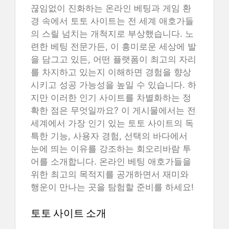
끊임없이 진화하는 온라인 베팅과 게임 환
경 속에서 토토 사이트는 전 세계 애호가들
의 스릴 넘치는 개척지로 부상했습니다. 노
련한 베팅 전문가든, 이 흥미로운 세상에 발
을 담그고 있든, 어떤 플랫폼이 최고의 자리
를 차지하고 있는지 이해하면 경험을 향상
시키고 성공 가능성을 높일 수 있습니다. 하
지만 이러한 인기 사이트를 차별화하는 정
확한 점은 무엇일까요? 이 게시물에서는 전
세계에서 가장 인기 있는 토토 사이트의 독
특한 기능, 사용자 경험, 선택의 바다에서
눈에 띄는 이유를 강조하는 회오리바람 투
어를 소개합니다. 온라인 베팅 애호가들을
위한 최고의 목적지를 공개하면서 재미와
행운이 만나는 곳을 탐험할 준비를 하세요!
토토 사이트 소개