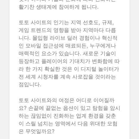
활기찬 생태계에 참여하게 됩니다.
토토 사이트의 인기는 지역 선호도, 규제,
게임 트렌드의 영향을 받아 지역마다 다릅
니다. 몰입형 라이브 딜러 경험이나 혁신적
인 모바일 접근성에 매료되든, 누구에게나
매력적인 요소가 있습니다. 새로운 기술이
등장하고 플레이어의 기대치가 변화함에 따
라 한 가지 확실한 것은 이 디지털 놀이터가
전 세계 시청자를 계속 사로잡을 것이라는
점입니다.
토토 사이트와의 여정은 어디로 이어질까
요? 손끝에 끝없는 옵션이 있고 탐험을 암시
하는 끊임없이 진화하는 업계 환경을 갖춘
이 스릴 넘치는 영역에서 다음 위대한 모험
은 무엇일까요?