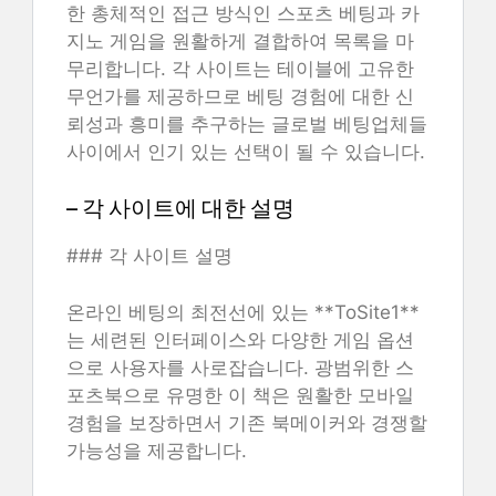
한 총체적인 접근 방식인 스포츠 베팅과 카
지노 게임을 원활하게 결합하여 목록을 마
무리합니다. 각 사이트는 테이블에 고유한
무언가를 제공하므로 베팅 경험에 대한 신
뢰성과 흥미를 추구하는 글로벌 베팅업체들
사이에서 인기 있는 선택이 될 수 있습니다.
– 각 사이트에 대한 설명
### 각 사이트 설명
온라인 베팅의 최전선에 있는 **ToSite1**
는 세련된 인터페이스와 다양한 게임 옵션
으로 사용자를 사로잡습니다. 광범위한 스
포츠북으로 유명한 이 책은 원활한 모바일
경험을 보장하면서 기존 북메이커와 경쟁할
가능성을 제공합니다.