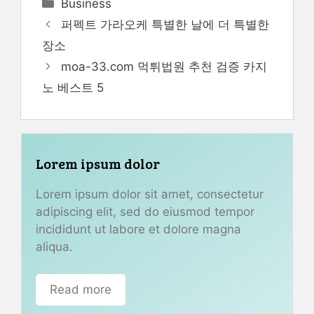
Categories
Business
퍼펙트 가라오케 특별한 날에 더 특별한
장소
moa-33.com 먹튀법원 추천 검증 카지
노 베스트 5
Lorem ipsum dolor
Lorem ipsum dolor sit amet, consectetur
adipiscing elit, sed do eiusmod tempor
incididunt ut labore et dolore magna
aliqua.
Read more